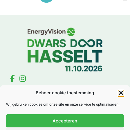
EnergyVision Dwars door Hasselt
Beheer cookie toestemming
Inschrijven
Praktische Informatie
Wij gebruiken cookies om onze site en onze service te optimaliseren.
Media
Nieuws
Foto's
Accepteren
Policy
Algemene voorwaarden